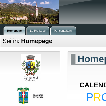
Homepage
La Pro Loco
Per contattarci
Sei in:
Homepage
Home
CALEND
P
R